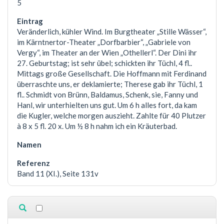
5
Veränderlich, kühler Wind. Im Burgtheater „Stille Wässer“,
im Kärntnertor-Theater „Dorfbarbier“, „Gabriele von
Vergy“, im Theater an der Wien „Othellerl“. Der Dini ihr
27. Geburtstag; ist sehr übel; schickten ihr Tüchl, 4 fl..
Mittags große Gesellschaft. Die Hoffmann mit Ferdinand
überraschte uns, er deklamierte; Therese gab ihr Tüchl, 1
fl.. Schmidt von Brünn, Baldamus, Schenk, sie, Fanny und
Hanl, wir unterhielten uns gut. Um 6 h alles fort, da kam
die Kugler, welche morgen auszieht. Zahlte für 40 Plutzer
à 8 x 5 fl. 20 x. Um ½ 8 h nahm ich ein Kräuterbad.
Band 11 (XI.), Seite 131v