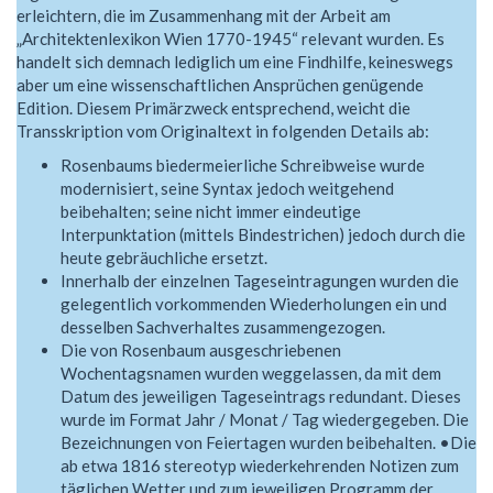
erleichtern, die im Zusammenhang mit der Arbeit am
„Architektenlexikon Wien 1770-1945“ relevant wurden. Es
handelt sich demnach lediglich um eine Findhilfe, keineswegs
aber um eine wissenschaftlichen Ansprüchen genügende
Edition. Diesem Primärzweck entsprechend, weicht die
Transskription vom Originaltext in folgenden Details ab:
Rosenbaums biedermeierliche Schreibweise wurde
modernisiert, seine Syntax jedoch weitgehend
beibehalten; seine nicht immer eindeutige
Interpunktation (mittels Bindestrichen) jedoch durch die
heute gebräuchliche ersetzt.
Innerhalb der einzelnen Tageseintragungen wurden die
gelegentlich vorkommenden Wiederholungen ein und
desselben Sachverhaltes zusammengezogen.
Die von Rosenbaum ausgeschriebenen
Wochentagsnamen wurden weggelassen, da mit dem
Datum des jeweiligen Tageseintrags redundant. Dieses
wurde im Format Jahr / Monat / Tag wiedergegeben. Die
Bezeichnungen von Feiertagen wurden beibehalten. •Die
ab etwa 1816 stereotyp wiederkehrenden Notizen zum
täglichen Wetter und zum jeweiligen Programm der