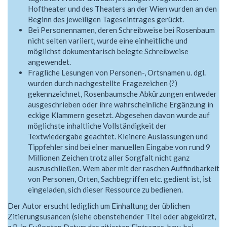
Hoftheater und des Theaters an der Wien wurden an den
Beginn des jeweiligen Tageseintrages gerückt.
Bei Personennamen, deren Schreibweise bei Rosenbaum
nicht selten variiert, wurde eine einheitliche und
möglichst dokumentarisch belegte Schreibweise
angewendet.
Fragliche Lesungen von Personen-, Ortsnamen u. dgl.
wurden durch nachgestellte Fragezeichen (?)
gekennzeichnet, Rosenbaumsche Abkürzungen entweder
ausgeschrieben oder ihre wahrscheinliche Ergänzung in
eckige Klammern gesetzt. Abgesehen davon wurde auf
möglichste inhaltliche Vollständigkeit der
Textwiedergabe geachtet. Kleinere Auslassungen und
Tippfehler sind bei einer manuellen Eingabe von rund 9
Millionen Zeichen trotz aller Sorgfalt nicht ganz
auszuschließen. Wem aber mit der raschen Auffindbarkeit
von Personen, Orten, Sachbegriffen etc. gedient ist, ist
eingeladen, sich dieser Ressource zu bedienen.
Der Autor ersucht lediglich um Einhaltung der üblichen
Zitierungsusancen (siehe obenstehender Titel oder abgekürzt,
z B. in Fußnoten Datum des zitierten Eintrages, bzw. bei