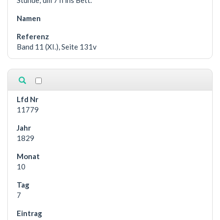
Stunde; um 7 h ins Bett.
Band 11 (XI.), Seite 131v
11779
1829
10
7