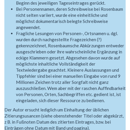
Beginn des jeweiligen Tageseintrages gerückt.
Bei Personennamen, deren Schreibweise bei Rosenbaum
nicht selten variiert, wurde eine einheitliche und
möglichst dokumentarisch belegte Schreibweise
angewendet.
Fragliche Lesungen von Personen-, Ortsnamen u. dgl.
wurden durch nachgestellte Fragezeichen (?)
gekennzeichnet, Rosenbaumsche Abkürzungen entweder
ausgeschrieben oder ihre wahrscheinliche Ergänzung in
eckige Klammern gesetzt. Abgesehen davon wurde auf
möglichste inhaltliche Vollständigkeit der
Textwiedergabe geachtet. Kleinere Auslassungen und
Tippfehler sind bei einer manuellen Eingabe von rund 9
Millionen Zeichen trotz aller Sorgfalt nicht ganz
auszuschließen. Wem aber mit der raschen Auffindbarkeit
von Personen, Orten, Sachbegriffen etc. gedient ist, ist
eingeladen, sich dieser Ressource zu bedienen.
Der Autor ersucht lediglich um Einhaltung der üblichen
Zitierungsusancen (siehe obenstehender Titel oder abgekürzt,
z B. in Fußnoten Datum des zitierten Eintrages, bzw. bei
Einträgen ohne Datum mit Band und pagina).