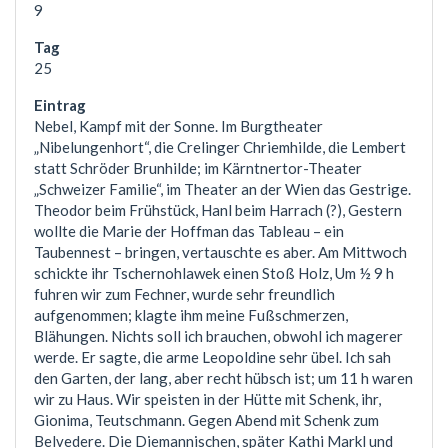
9
25
Nebel, Kampf mit der Sonne. Im Burgtheater
„Nibelungenhort“, die Crelinger Chriemhilde, die Lembert
statt Schröder Brunhilde; im Kärntnertor-Theater
„Schweizer Familie“, im Theater an der Wien das Gestrige.
Theodor beim Frühstück, Hanl beim Harrach (?), Gestern
wollte die Marie der Hoffman das Tableau – ein
Taubennest – bringen, vertauschte es aber. Am Mittwoch
schickte ihr Tschernohlawek einen Stoß Holz, Um ½ 9 h
fuhren wir zum Fechner, wurde sehr freundlich
aufgenommen; klagte ihm meine Fußschmerzen,
Blähungen. Nichts soll ich brauchen, obwohl ich magerer
werde. Er sagte, die arme Leopoldine sehr übel. Ich sah
den Garten, der lang, aber recht hübsch ist; um 11 h waren
wir zu Haus. Wir speisten in der Hütte mit Schenk, ihr,
Gionima, Teutschmann. Gegen Abend mit Schenk zum
Belvedere. Die Diemannischen, später Kathi Markl und