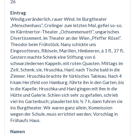
26
Windig,veränderlich, rauer Wind. Im Burgtheater
„Menschenhass“, Crelinger zum letzten Mal, gefiel so-so.
Im Kärntnertor-Theater „Ochsenmenuett“, ungarisches
Divertissement, im Theater an der Wien „Pfeffer Rösel“.
Theodor beim Frühstück. Nany schickte uns
Eingesottenes, Ribiseln, Marillen, Himbeeren, à 3 fl., 37 fl..
Gestern machte Schenk eine Stiftung von 6
schwarzledernen Kappeln, mit roten Quasten. Mittags im
Zelt, Schenk, sie, Hruschka, Hanl; nach Tische bald in die
Zimmer. Hruschka brachte ihr türkisches Tableau. Nach 4
h kam Herzfeld von Hamburg, führte ihn in den Garten, bis
in die Kapelle; Hruschka und Hanl gingen mit ihm in die
Hütte und Galerie. Schien sich sehr zu gefallen, schrieb
viel ins Gartenbuch; plauderten bis ½ 7 h, dann fuhren sie
ins Burgtheater. Wir waren ganz allein, Kommission
wegen der Schule, muss errichtet werden; Vorschlag in
Frühaufs Haus.