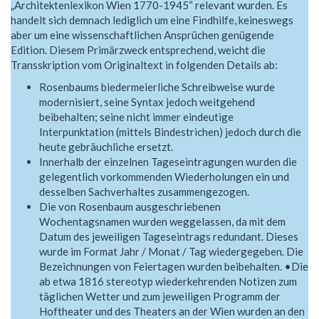
„Architektenlexikon Wien 1770-1945“ relevant wurden. Es
handelt sich demnach lediglich um eine Findhilfe, keineswegs
aber um eine wissenschaftlichen Ansprüchen genügende
Edition. Diesem Primärzweck entsprechend, weicht die
Transskription vom Originaltext in folgenden Details ab:
Rosenbaums biedermeierliche Schreibweise wurde
modernisiert, seine Syntax jedoch weitgehend
beibehalten; seine nicht immer eindeutige
Interpunktation (mittels Bindestrichen) jedoch durch die
heute gebräuchliche ersetzt.
Innerhalb der einzelnen Tageseintragungen wurden die
gelegentlich vorkommenden Wiederholungen ein und
desselben Sachverhaltes zusammengezogen.
Die von Rosenbaum ausgeschriebenen
Wochentagsnamen wurden weggelassen, da mit dem
Datum des jeweiligen Tageseintrags redundant. Dieses
wurde im Format Jahr / Monat / Tag wiedergegeben. Die
Bezeichnungen von Feiertagen wurden beibehalten. •Die
ab etwa 1816 stereotyp wiederkehrenden Notizen zum
täglichen Wetter und zum jeweiligen Programm der
Hoftheater und des Theaters an der Wien wurden an den