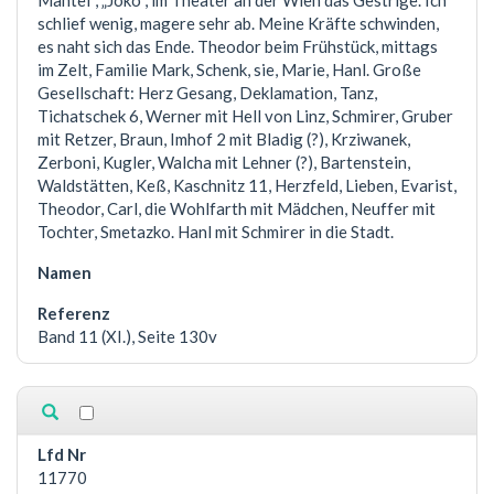
Mantel“, „Joko“, im Theater an der Wien das Gestrige. Ich
schlief wenig, magere sehr ab. Meine Kräfte schwinden,
es naht sich das Ende. Theodor beim Frühstück, mittags
im Zelt, Familie Mark, Schenk, sie, Marie, Hanl. Große
Gesellschaft: Herz Gesang, Deklamation, Tanz,
Tichatschek 6, Werner mit Hell von Linz, Schmirer, Gruber
mit Retzer, Braun, Imhof 2 mit Bladig (?), Krziwanek,
Zerboni, Kugler, Walcha mit Lehner (?), Bartenstein,
Waldstätten, Keß, Kaschnitz 11, Herzfeld, Lieben, Evarist,
Theodor, Carl, die Wohlfarth mit Mädchen, Neuffer mit
Tochter, Smetazko. Hanl mit Schmirer in die Stadt.
Band 11 (XI.), Seite 130v
11770