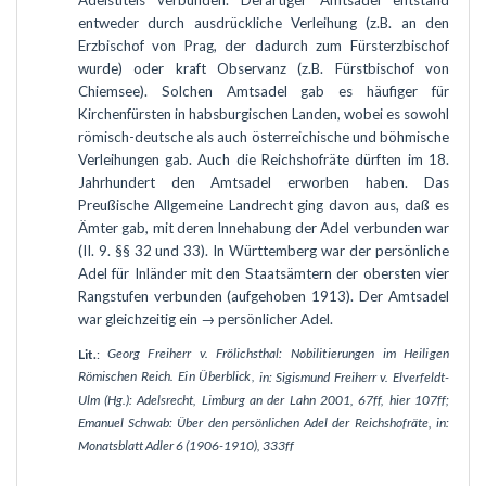
Adelstitels verbunden. Derartiger Amtsadel entstand
entweder durch ausdrückliche Verleihung (z.B. an den
Erzbischof von Prag, der dadurch zum Fürsterzbischof
wurde) oder kraft Observanz (z.B. Fürstbischof von
Chiemsee). Solchen Amtsadel gab es häufiger für
Kirchenfürsten in habsburgischen Landen, wobei es sowohl
römisch-deutsche als auch österreichische und böhmische
Verleihungen gab. Auch die Reichshofräte dürften im 18.
Jahrhundert den Amtsadel erworben haben. Das
Preußische Allgemeine Landrecht ging davon aus, daß es
Ämter gab, mit deren Innehabung der Adel verbunden war
(II. 9. §§ 32 und 33). In Württemberg war der persönliche
Adel für Inländer mit den Staatsämtern der obersten vier
Rangstufen verbunden (aufgehoben 1913). Der Amtsadel
war gleichzeitig ein → persönlicher Adel.
Georg Freiherr v. Frölichsthal: Nobilitierungen im Heiligen
Lit.
:
Römischen Reich. Ein Überblick,
in: Sigismund Freiherr v. Elverfeldt-
Ulm (Hg.): Adelsrecht, Limburg an der Lahn 2001, 67ff, hier 107ff;
Emanuel Schwab: Über den persönlichen Adel der Reichshofräte, in:
Monatsblatt Adler 6 (1906-1910), 333ff