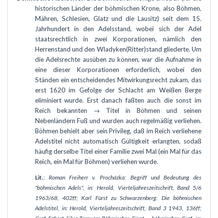
historischen Länder der böhmischen Krone, also Böhmen,
Mähren, Schlesien, Glatz und die Lausitz) seit dem 15.
Jahrhundert in den Adelsstand, wobei sich der Adel
staatsrechtlich in zwei Korporationen, nämlich den
Herrenstand und den Wladyken(Ritter)stand gliederte. Um
die Adelsrechte ausüben zu können, war die Aufnahme in
eine dieser Korporationen erforderlich, wobei den
Ständen ein entscheidendes Mitwirkungsrecht zukam, das
erst 1620 im Gefolge der Schlacht am Weißen Berge
eliminiert wurde. Erst danach faßten auch die sonst im
Reich bekannten → Titel in Böhmen und seinen
Nebenländern Fuß und wurden auch regelmäßig verliehen.
Böhmen behielt aber sein Privileg, daß im Reich verliehene
Adelstitel nicht automatisch Gültigkeit erlangten, sodaß
häufig derselbe Titel einer Familie zwei Mal (ein Mal für das
Reich, ein Mal für Böhmen) verliehen wurde.
Lit.
:
Roman Freiherr v. Procházka: Begriff und Bedeutung des
"böhmischen Adels", in: Herold, Vierteljahreszeitschrift, Band 5/6
1963/68, 402ff; Karl Fürst zu Schwarzenberg: Die böhmischen
Adelstitel, in: Herold, Vierteljahreszeitschrift, Band 3 1943, 136ff;