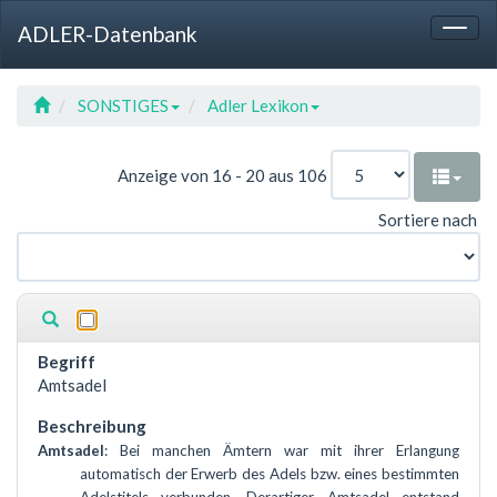
Sprung
Sprung
Sprung
Hotkey
ADLER-Datenbank
zur
zum
zur
Referenz
Togg
Tabelle
Menü
Suche
navig
SONSTIGES
Adler Lexikon
Anzeige von 16 - 20 aus 106
Sortiere nach
Amtsadel
Amtsadel
: Bei manchen Ämtern war mit ihrer Erlangung
automatisch der Erwerb des Adels bzw. eines bestimmten