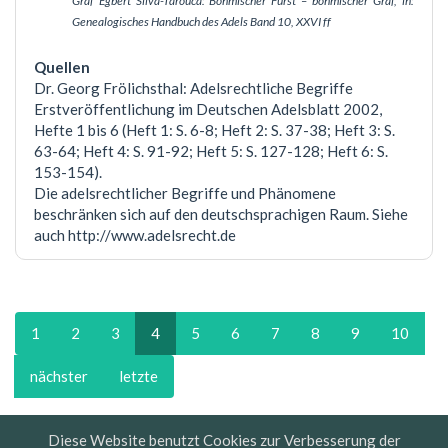
Graf Egbert Silva-Tarouca: Böhmischer Fürst – böhmischer Graf, in:
Genealogisches Handbuch des Adels Band 10, XXVI ff
Dr. Georg Frölichsthal: Adelsrechtliche Begriffe
Erstveröffentlichung im Deutschen Adelsblatt 2002,
Hefte 1 bis 6 (Heft 1: S. 6-8; Heft 2: S. 37-38; Heft 3: S.
63-64; Heft 4: S. 91-92; Heft 5: S. 127-128; Heft 6: S.
153-154).
Die adelsrechtlicher Begriffe und Phänomene
beschränken sich auf den deutschsprachigen Raum. Siehe
auch http://www.adelsrecht.de
1
2
3
4
5
6
7
8
9
10
nächster
letzte
Diese Website benutzt Cookies zur Verbesserung der