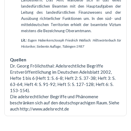
Landesherrn. Das Amt wandelte sich in das eines
landesfürstlichen Beamten mit den Hauptaufgaben der
Leitung des landesfürstlichen Finanzwesens und der
Ausübung richterlicher Funktionen um. In den süd- und
mitteldeutschen Territorien erhielt der beamtete Viztum
meistens die Bezeichnung Oberamtmann.
Lit.:
Eugen Haberkern/Joseph Friedrich Wallach: Hilfswörterbuch für
Historiker, Siebente Auflage, Tübingen 1987
Dr. Georg Frölichsthal: Adelsrechtliche Begriffe
Erstveröffentlichung im Deutschen Adelsblatt 2002,
Hefte 1 bis 6 (Heft 1: S. 6-8; Heft 2: S. 37-38; Heft 3: S.
63-64; Heft 4: S. 91-92; Heft 5: S. 127-128; Heft 6: S.
153-154).
Die adelsrechtlicher Begriffe und Phänomene
beschränken sich auf den deutschsprachigen Raum. Siehe
auch http://www.adelsrecht.de