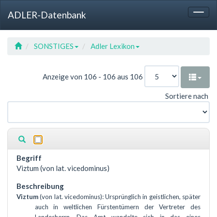
Sprung
Sprung
Sprung
Hotkey
ADLER-Datenbank
zur
zum
zur
Referenz
Togg
Tabelle
Menü
Suche
navig
SONSTIGES
Adler Lexikon
Anzeige von 106 - 106 aus 106
Sortiere nach
Viztum (von lat. vicedominus)
Viztum
(von lat. vicedominus): Ursprünglich in geistlichen, später
auch in weltlichen Fürstentümern der Vertreter des