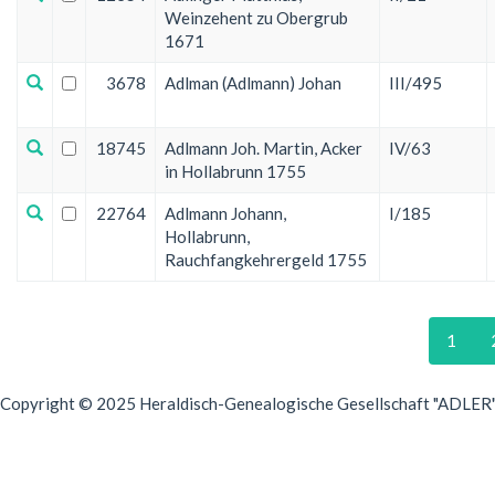
Weinzehent zu Obergrub
1671
3678
Adlman (Adlmann) Johan
III/495
18745
Adlmann Joh. Martin, Acker
IV/63
in Hollabrunn 1755
22764
Adlmann Johann,
I/185
Hollabrunn,
Rauchfangkehrergeld 1755
1
Copyright © 2025 Heraldisch-Genealogische Gesellschaft "ADLER", 