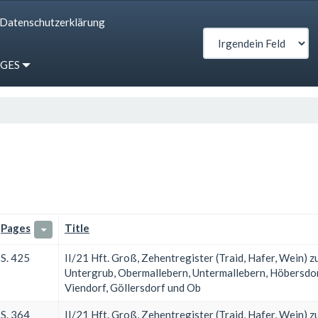
Datenschutzerklärung
IGES
Pages
Title
S. 425
II/21 Hft. Groß, Zehentregister (Traid, Hafer, Wein) z
Untergrub, Obermallebern, Untermallebern, Höbersdorf
Viendorf, Göllersdorf und Ob
S. 364
II/21 Hft. Groß, Zehentregister (Traid, Hafer, Wein) z