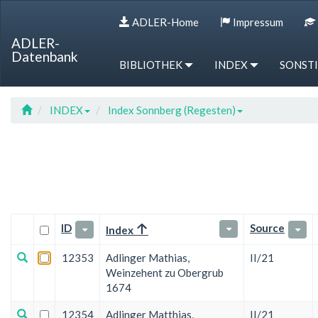
Sprung
Sprung
Sprung
Hotkey
ADLER-Home
Impressum
zur
zum
zur
Referenz
Tabelle
Menü
Suche
ADLER-
Datenbank
BIBLIOTHEK
INDEX
SONST
INDEX
Index Sonnberg (Regesten)
ID
Source
Index
12353
Adlinger Mathias,
II/21
Weinzehent zu Obergrub
1674
12354
Adlinger Matthias,
II/21