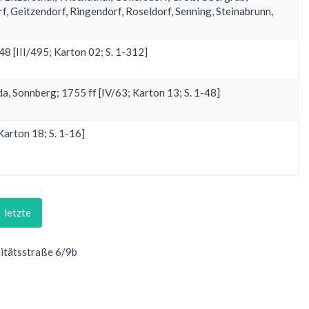
, Geitzendorf, Ringendorf, Roseldorf, Senning, Steinabrunn,
 [III/495; Karton 02; S. 1-312]
a, Sonnberg; 1755 ff [IV/63; Karton 13; S. 1-48]
arton 18; S. 1-16]
letzte
sitätsstraße 6/9b