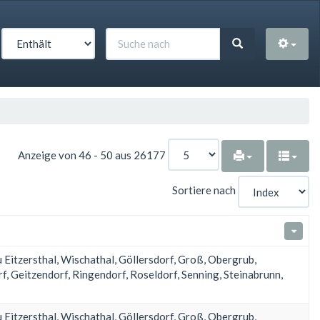
Anzeige von 46 - 50 aus 26177
Sortiere nach
u Eitzersthal, Wischathal, Göllersdorf, Groß, Obergrub,
, Geitzendorf, Ringendorf, Roseldorf, Senning, Steinabrunn,
u Eitzersthal, Wischathal, Göllersdorf, Groß, Obergrub,