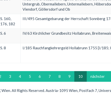
Untergrub, Obermallebern, Untermallebern, Höbersdorf
Viendorf, Göllersdorf und Ob
S. 160,
III/495 Gesamtgebarung der Herrschaft Sonnberg 1748
176, 182
S. 6
IV/63 Kirchlicher Grundbesitz Hollabrunn, Breitenwaid
S. 8
I/185 Rauchfangkehrergeld Hollabrunn 1755 [I/185; K
2
3
4
5
6
7
8
9
10
nächster
Wien. All Rights Reserved. Austria-1095 Wien, Postfach 7, Univer