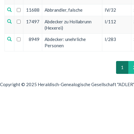
11688
Abbrandler, falsche
IV/32
17497
Abdecker zu Hollabrunn
I/112
(Hexerei)
8949
Abdecker: unehrliche
I/283
Personen
1
Copyright © 2025 Heraldisch-Genealogische Gesellschaft "ADLER", 