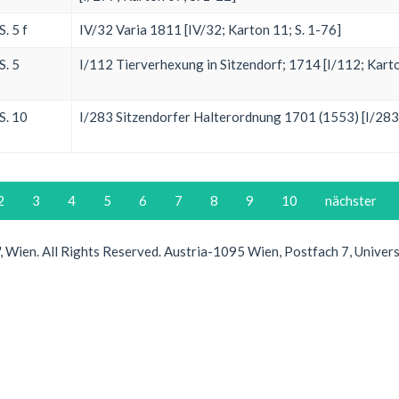
S. 5 f
IV/32 Varia 1811 [IV/32; Karton 11; S. 1-76]
S. 5
I/112 Tierverhexung in Sitzendorf; 1714 [I/112; Karto
S. 10
I/283 Sitzendorfer Halterordnung 1701 (1553) [I/283;
2
3
4
5
6
7
8
9
10
nächster
Wien. All Rights Reserved. Austria-1095 Wien, Postfach 7, Univer