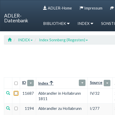
Sprung
Sprung
Sprung
Hotkey
ADLER-Home
Impressum
zur
zum
zur
Referenz
Tabelle
Menü
Suche
ADLER-
Datenbank
BIBLIOTHEK
INDEX
SONST
INDEX
Index Sonnberg (Regesten)
ID
Source
Index
11687
Abbrandler in Hollabrunn
IV/32
1811
1194
Abbrandler zu Hollabrunn
I/277