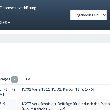
Datenschutzerklärung
IGES
Pages
Title
S. 71 f, 72
IV/32 Varia 1811 [IV/32; Karton 11; S. 1-76]
A f
S. 9
I/277 Verzeichnis der Beiträge für die durch den fr
[I/277; Karton 07; S. 1-22]