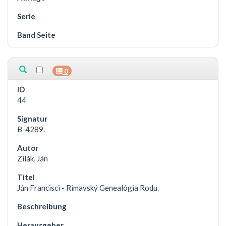
0
44
B-4289.
Zilák, Ján
Ján Francisci - Rimavský Genealógia Rodu.