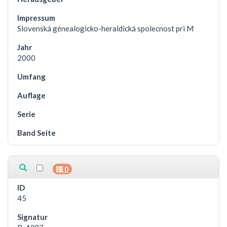
Slovenská génealogicko-heraldická spolecnost pri M
2000
0
45