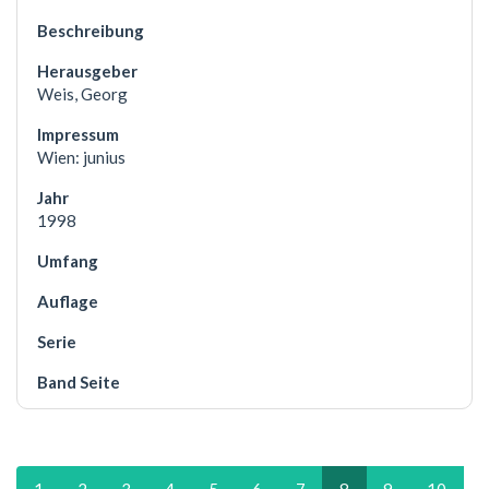
Weis, Georg
Wien: junius
1998
1
2
3
4
5
6
7
8
9
10