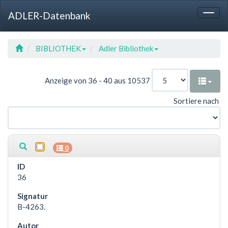
Sprung
Sprung
Sprung
Hotkey
ADLER-Datenbank
zur
zum
zur
Referenz
Togg
Tabelle
Menü
Suche
navig
BIBLIOTHEK
Adler Bibliothek
Anzeige von 36 - 40 aus 10537
Sortiere nach
0
36
B-4263.