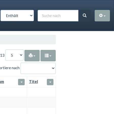
713
ortiere nach
um
Titel
5
5
5