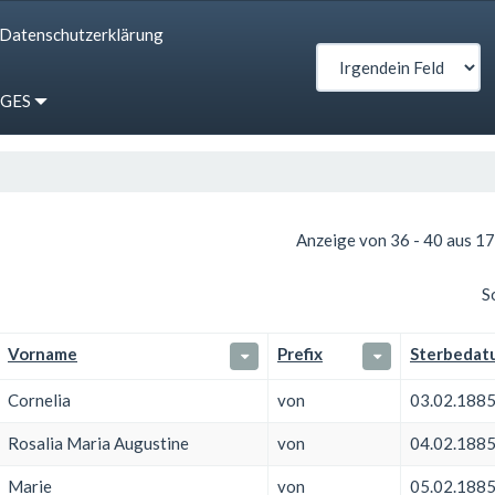
Datenschutzerklärung
IGES
Anzeige von 36 - 40 aus 1
S
Vorname
Prefix
Sterbedat
Cornelia
von
03.02.188
Rosalia Maria Augustine
von
04.02.188
Marie
von
05.02.188