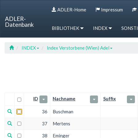
Sprung
Sprung
Sprung
Hotkey
ADLER-Home
Impressum
zur
zum
zur
Referenz
Tabelle
Menü
Suche
ADLER-
Datenbank
BIBLIOTHEK
INDEX
SONST
INDEX
Index Verstorbene (Wien) Adel
ID
Nachname
Suffix
36
Buschman
37
Mertens
38
Eminger