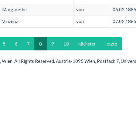
Margarethe
von
06.02.188
Vinzenz
von
07.02.188
5
6
7
8
9
10
nächster
letzte
Wien. All Rights Reserved. Austria-1095 Wien, Postfach 7, Univer