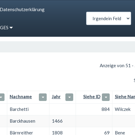
Datenschutzerklärung
IGES
Anzeige von 51 -
Nachname
Jahr
Siehe ID
Siehe Na
Barchetti
884
Wilczek
Barckhausen
1466
Bärnreither
1808
69
Bene