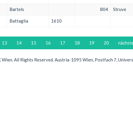
Bartels
804
Struve
Battaglia
1610
13
14
15
16
17
18
19
20
nächst
Wien. All Rights Reserved. Austria-1095 Wien, Postfach 7, Univer