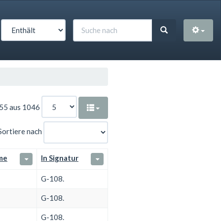
 55 aus 1046
Sortiere nach
me
In Signatur
G-108.
G-108.
G-108.