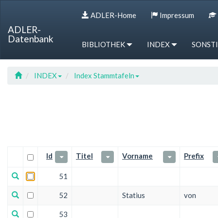
Sprung
Sprung
Sprung
Hotkey
ADLER-Home
Impressum
zur
zum
zur
Referenz
Tabelle
Menü
Suche
ADLER-
Datenbank
BIBLIOTHEK
INDEX
SONST
INDEX
Index Stammtafeln
Id
Titel
Vorname
Prefix
51
52
Statius
von
53