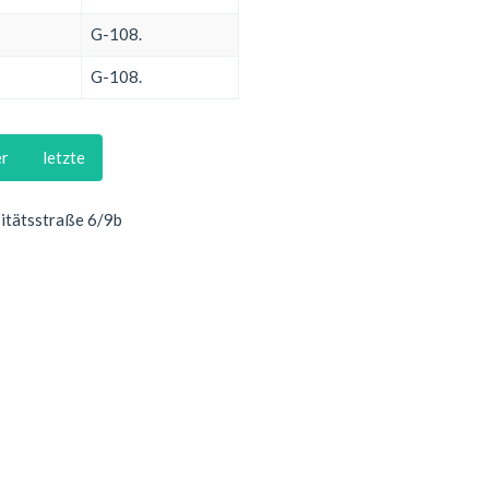
G-108.
G-108.
er
letzte
sitätsstraße 6/9b