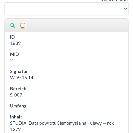
1839
2
W-9515.14
S. 007
STUDIA: Data powrotu Siemomysła na Kujawy — rok
1279