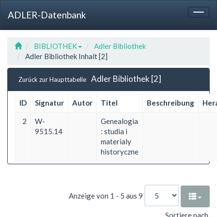
Sprung
Sprung
Sprung
Hotkey
ADLER-Datenbank
zur
zum
zur
Referenz
Togg
Tabelle
Menü
Suche
navig
BIBLIOTHEK
Adler Bibliothek
Adler Bibliothek Inhalt [2]
Adler Bibliothek [2]
Zurück zur Haupttabelle
ID
Signatur
Autor
Titel
Beschreibung
Her
2
W-
Genealogia
9515.14
: studia i
materialy
historyczne
Anzeige von 1 - 5 aus 9
Sortiere nach