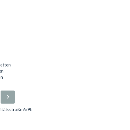
letten
en
en
sitätsstraße 6/9b