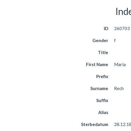
Ind
ID
260703
Gender
f
Title
First Name
Maria
Prefix
Surname
Rech
Suffix
Alias
Sterbedatum
28.12.1