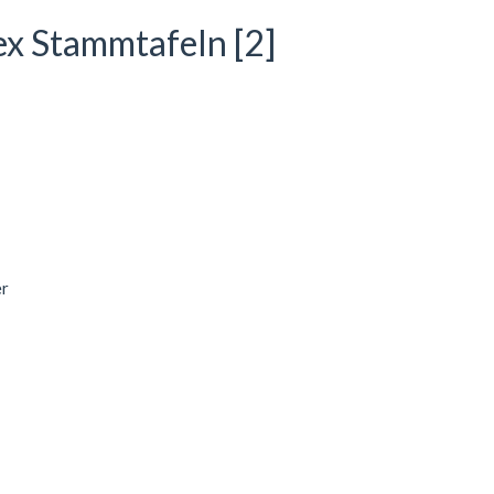
ex Stammtafeln [2]
er