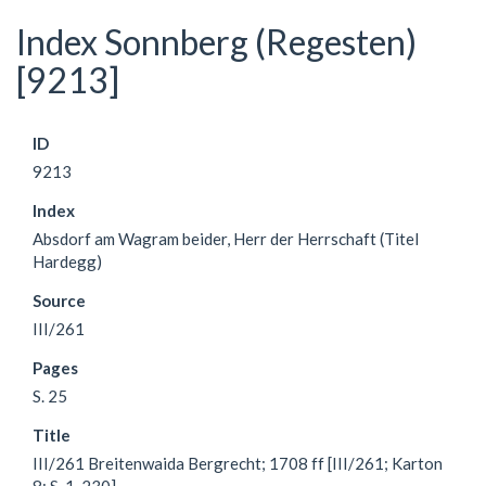
Index Sonnberg (Regesten)
[9213]
ID
9213
Index
Absdorf am Wagram beider, Herr der Herrschaft (Titel
Hardegg)
Source
III/261
Pages
S. 25
Title
III/261 Breitenwaida Bergrecht; 1708 ff [III/261; Karton
8; S. 1-230]