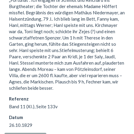
Burgtheater; die Tochter der ehemals Madame Höffert
missfiel. Begräbnis des würdigen Mathäus Niedermayer, an
Halsentzündung, 79 J.. Ich blieb lang im Bett, Fanny kam,
Hanl, mittags Werner; Hanl speiste mit uns. Kirchmayer
war da, Toni liegt noch; schickte ihr Zejes (?) und einen
schwarztaffetnen Spenzer. Um 1 h mit Therese in den
Garten, ging herum, fühlte das Stiegensteigen nicht so
sehr. Hanl speiste mit uns.Stiefelmusterung; behielt 6
Paare, verschenkte 2 Paar an Kridl, je 1 der Saly, Jaudl,
Hanl. Stessel munterte mich zum Ausfahren auf, plauderten
lange. Abends Moreau – kam von Pötzleinsdorf, seiner
Villa, die er um 2600 fl. kaufte, aber viel reparieren muss –
Agnes, die Markischen. Plausch bis 9 h, Fechner kam, wir
schliefen beide besser.
Referenz
Band 11 (XI.), Seite 133v
Datum
26.10.1829