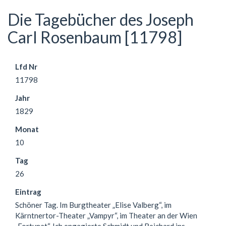
Die Tagebücher des Joseph
Carl Rosenbaum [11798]
Lfd Nr
11798
Jahr
1829
Monat
10
Tag
26
Eintrag
Schöner Tag. Im Burgtheater „Elise Valberg“, im
Kärntnertor-Theater „Vampyr“, im Theater an der Wien
„Fortunat“. Ich engagierte Schmidt und Reichard ins