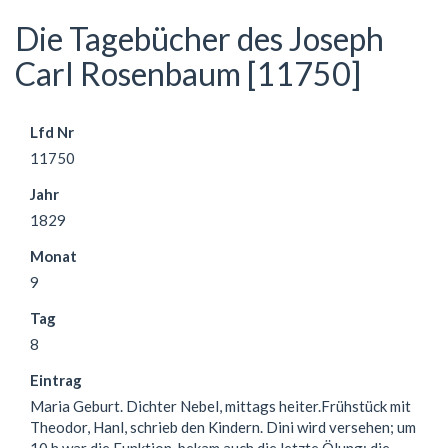
Die Tagebücher des Joseph
Carl Rosenbaum [11750]
Lfd Nr
11750
Jahr
1829
Monat
9
Tag
8
Eintrag
Maria Geburt. Dichter Nebel, mittags heiter.Frühstück mit
Theodor, Hanl, schrieb den Kindern. Dini wird versehen; um
10 h war die Funktion, bekam auch die letzte Ölung; die