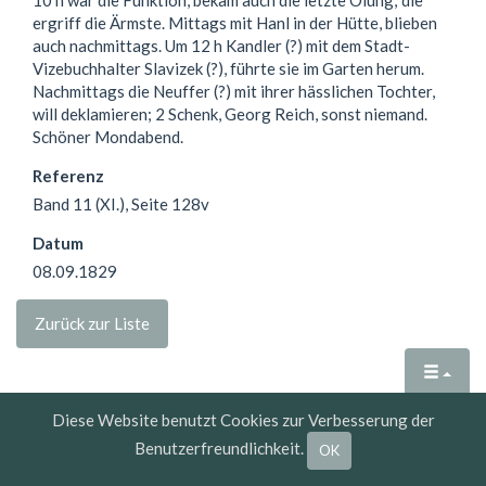
ergriff die Ärmste. Mittags mit Hanl in der Hütte, blieben
auch nachmittags. Um 12 h Kandler (?) mit dem Stadt-
Vizebuchhalter Slavizek (?), führte sie im Garten herum.
Nachmittags die Neuffer (?) mit ihrer hässlichen Tochter,
will deklamieren; 2 Schenk, Georg Reich, sonst niemand.
Schöner Mondabend.
Referenz
Band 11 (XI.), Seite 128v
Datum
08.09.1829
Zurück zur Liste
Copyright © 2025 Heraldisch-Genealogische Gesellschaft
Diese Website benutzt Cookies zur Verbesserung der
"ADLER", Wien. All Rights Reserved. Austria-1095 Wien, Postfach
Benutzerfreundlichkeit.
OK
7, Universitätsstraße 6/9b