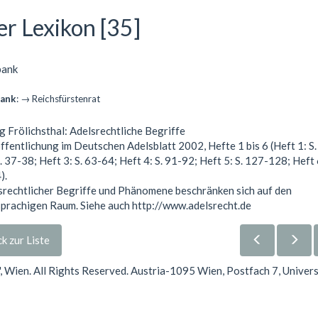
er Lexikon [35]
bank
bank
: → Reichsfürstenrat
g Frölichsthal: Adelsrechtliche Begriffe
ffentlichung im Deutschen Adelsblatt 2002, Hefte 1 bis 6 (Heft 1: S.
. 37-38; Heft 3: S. 63-64; Heft 4: S. 91-92; Heft 5: S. 127-128; Heft 6
).
srechtlicher Begriffe und Phänomene beschränken sich auf den
prachigen Raum. Siehe auch http://www.adelsrecht.de
k zur Liste
Wien. All Rights Reserved. Austria-1095 Wien, Postfach 7, Univer