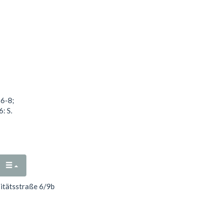
 6-8;
: S.
sitätsstraße 6/9b